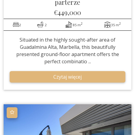
parterze
€449,000
2
2
2
2
85 m
35 m
Situated in the highly sought-after area of
Guadalmina Alta, Marbella, this beautifully
presented ground-floor apartment offers the
perfect combinatio ...
Czytaj więcej