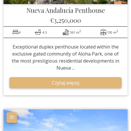
Nueva Andalucía
Penthouse
€3,250,000
2
2
4
4.5
361 m
130 m
Exceptional duplex penthouse located within the
exclusive gated community of Aloha Park, one of
the most prestigious residential developments in
Nueva ...
Czytaj więcej