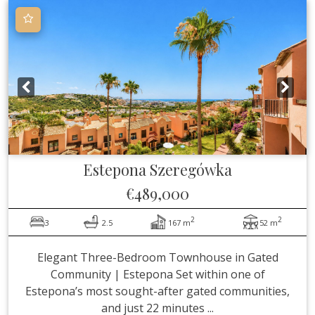
Estepona
Szeregówka
€489,000
2
2
3
2.5
167 m
52 m
Elegant Three-Bedroom Townhouse in Gated
Community | Estepona Set within one of
Estepona’s most sought-after gated communities,
and just 22 minutes ...