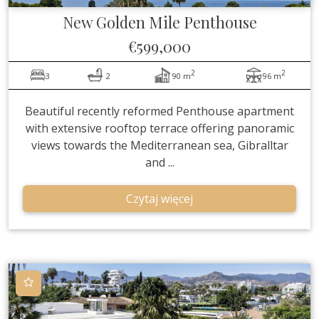
New Golden Mile
Penthouse
€599,000
2
2
3
2
90 m
96 m
Beautiful recently reformed Penthouse apartment
with extensive rooftop terrace offering panoramic
views towards the Mediterranean sea, Gibralltar
and ...
Czytaj więcej