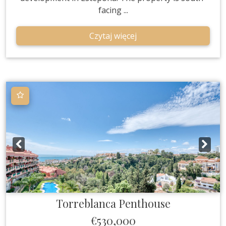
facing ...
Czytaj więcej
Torreblanca
Penthouse
€530,000