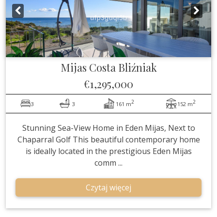
Mijas Costa
Bliźniak
€1,295,000
2
2
3
3
161 m
152 m
Stunning Sea-View Home in Eden Mijas, Next to
Chaparral Golf This beautiful contemporary home
is ideally located in the prestigious Eden Mijas
comm ...
Czytaj więcej