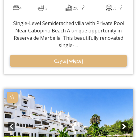
2
2
4
3
200 m
30 m
Single-Level Semidetached villa with Private Pool
Near Cabopino Beach A unique opportunity in
Reserva de Marbella. This beautifully renovated
single- ...
Czytaj więcej