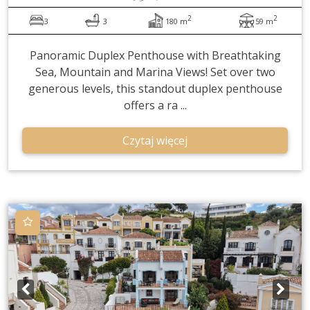
2
2
3
3
180 m
59 m
Panoramic Duplex Penthouse with Breathtaking
Sea, Mountain and Marina Views! Set over two
generous levels, this standout duplex penthouse
offers a ra ...
Czytaj więcej