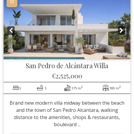
San Pedro de Alcántara
Willa
€2,525,000
2
2
5
5
375 m
180 m
Brand new modern villa midway between the beach
and the town of San Pedro Alcantara, walking
distance to the amenities, shops & restaurants,
boulevard ...