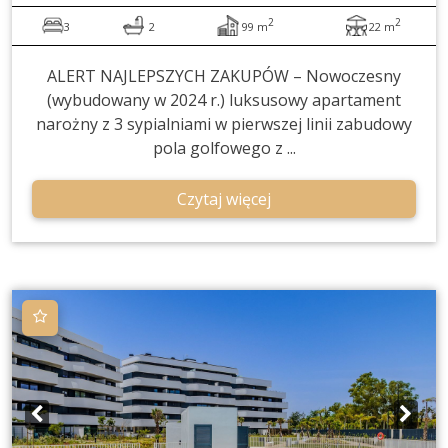
2
2
3
2
99 m
22 m
ALERT NAJLEPSZYCH ZAKUPÓW – Nowoczesny
(wybudowany w 2024 r.) luksusowy apartament
narożny z 3 sypialniami w pierwszej linii zabudowy
pola golfowego z ...
Czytaj więcej