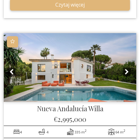
Czytaj więcej
Nueva Andalucía
Willa
€2,995,000
2
2
4
4
335 m
64 m