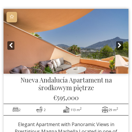
Nueva Andalucía
Apartament na
środkowym piętrze
€595,000
2
2
2
2
113 m
29 m
Elegant Apartment with Panoramic Views in
Prestigious Magna Marbella Located in one of