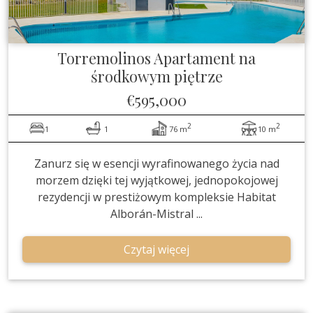
Torremolinos
Apartament na
środkowym piętrze
€595,000
2
2
1
1
76 m
10 m
Zanurz się w esencji wyrafinowanego życia nad
morzem dzięki tej wyjątkowej, jednopokojowej
rezydencji w prestiżowym kompleksie Habitat
Alborán-Mistral ...
Czytaj więcej