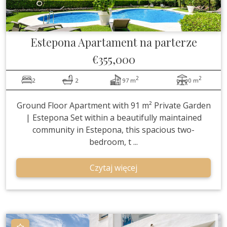
Estepona
Apartament na parterze
€355,000
2
2
2
2
97 m
0 m
Ground Floor Apartment with 91 m² Private Garden
| Estepona Set within a beautifully maintained
community in Estepona, this spacious two-
bedroom, t ...
Czytaj więcej