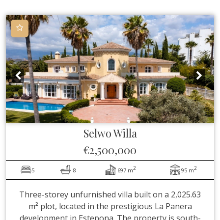
Selwo
Willa
€2,500,000
2
2
5
8
697 m
95 m
Three-storey unfurnished villa built on a 2,025.63
m² plot, located in the prestigious La Panera
development in Estepona. The property is south-