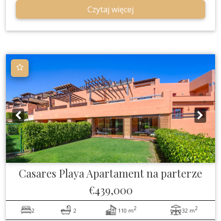
Czytaj więcej
Casares Playa
Apartament na parterze
€439,000
2
2
2
2
110 m
32 m