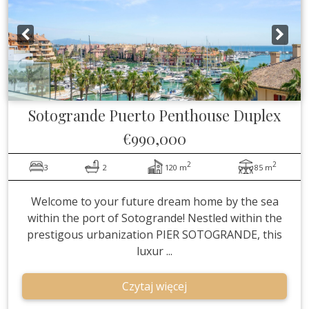
Sotogrande Puerto
Penthouse Duplex
€990,000
2
2
3
2
120 m
85 m
Welcome to your future dream home by the sea
within the port of Sotogrande! Nestled within the
prestigous urbanization PIER SOTOGRANDE, this
luxur ...
Czytaj więcej