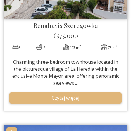
Benahavís
Szeregówka
€575,000
2
2
3
2
193 m
73 m
Charming three-bedroom townhouse located in
the picturesque village of La Heredia within the
exclusive Monte Mayor area, offering panoramic
sea views ...
Czytaj więcej