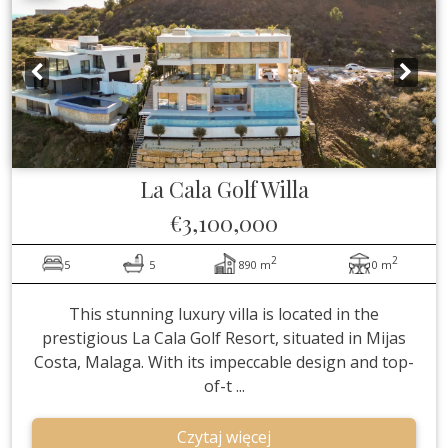
La Cala Golf
Willa
€3,100,000
2
2
5
5
890 m
0 m
This stunning luxury villa is located in the
prestigious La Cala Golf Resort, situated in Mijas
Costa, Malaga. With its impeccable design and top-
of-t ...
Czytaj więcej