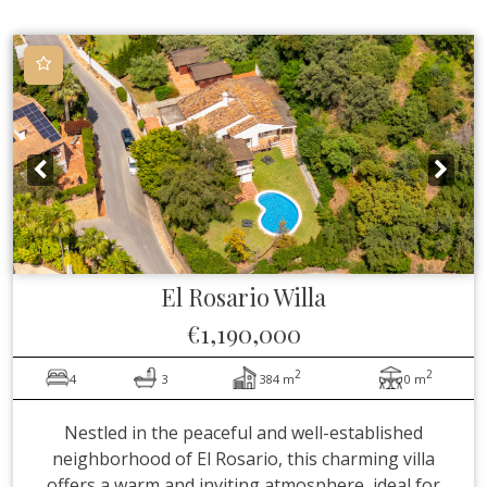
El Rosario
Willa
€1,190,000
2
2
4
3
384 m
0 m
Nestled in the peaceful and well-established
neighborhood of El Rosario, this charming villa
offers a warm and inviting atmosphere, ideal for