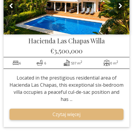
Hacienda Las Chapas
Willa
€3,500,000
2
2
6
6
537 m
0 m
Located in the prestigious residential area of
Hacienda Las Chapas, this exceptional six-bedroom
villa occupies a peaceful cul-de-sac position and
has ...
Czytaj więcej