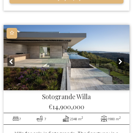
Sotogrande
Willa
€14,900,000
2
2
7
7
2348 m
1980 m