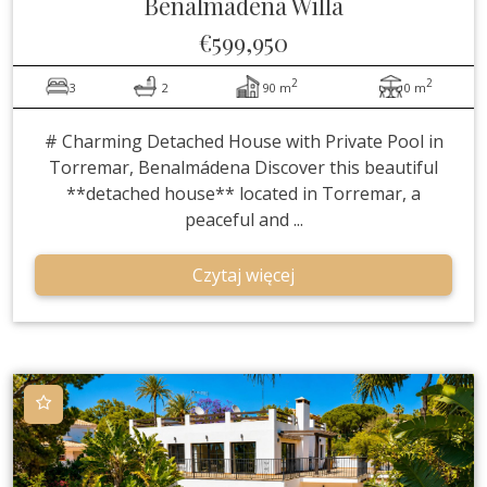
Benalmadena
Willa
€599,950
2
2
3
2
90 m
0 m
# Charming Detached House with Private Pool in
Torremar, Benalmádena Discover this beautiful
**detached house** located in Torremar, a
peaceful and ...
Czytaj więcej