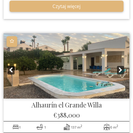
Czytaj więcej
Alhaurín el Grande
Willa
€388,000
2
2
1
1
137 m
0 m