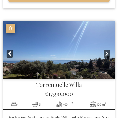
Torremuelle
Willa
€1,390,000
2
2
4
3
400 m
100 m
Exclusive Andalusian-Style Villa with Panoramic Sea