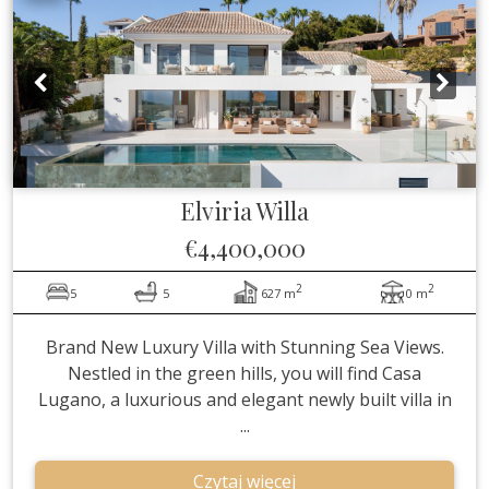
Elviria
Willa
€4,400,000
2
2
5
5
627 m
0 m
Brand New Luxury Villa with Stunning Sea Views.
Nestled in the green hills, you will find Casa
Lugano, a luxurious and elegant newly built villa in
...
Czytaj więcej