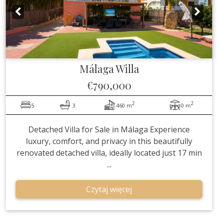
Málaga
Willa
€790,000
2
2
5
3
460 m
0 m
Detached Villa for Sale in Málaga Experience
luxury, comfort, and privacy in this beautifully
renovated detached villa, ideally located just 17 min
...
Czytaj więcej