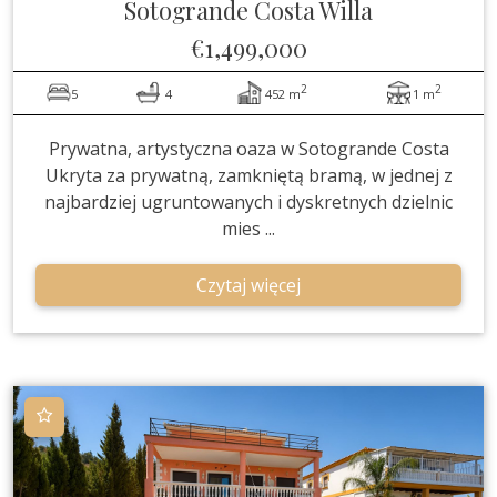
Sotogrande Costa
Willa
€1,499,000
2
2
5
4
452 m
1 m
Prywatna, artystyczna oaza w Sotogrande Costa
Ukryta za prywatną, zamkniętą bramą, w jednej z
najbardziej ugruntowanych i dyskretnych dzielnic
mies ...
Czytaj więcej