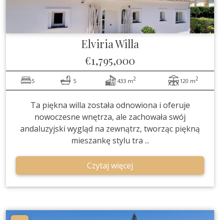
Elviria
Willa
€1,795,000
2
2
5
5
433 m
120 m
Ta piękna willa została odnowiona i oferuje
nowoczesne wnętrza, ale zachowała swój
andaluzyjski wygląd na zewnątrz, tworząc piękną
mieszankę stylu tra ...
Czytaj więcej