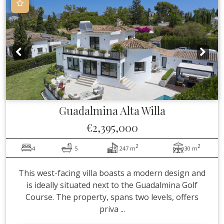
Guadalmina Alta
Willa
€2,395,000
2
2
4
5
247 m
30 m
This west-facing villa boasts a modern design and
is ideally situated next to the Guadalmina Golf
Course. The property, spans two levels, offers
priva ...