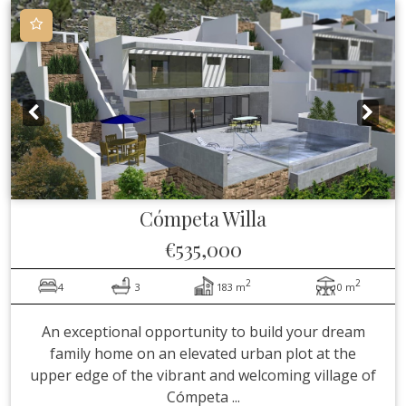
Cómpeta
Willa
€535,000
2
2
4
3
183 m
0 m
An exceptional opportunity to build your dream
family home on an elevated urban plot at the
upper edge of the vibrant and welcoming village of
Cómpeta ...