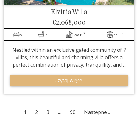
Elviria
Willa
€2,068,000
2
2
5
4
298 m
85 m
Nestled within an exclusive gated community of 7
villas, this beautiful and charming villa offers a
perfect combination of privacy, tranquillity, and ...
Czytaj więcej
1
2
3
…
90
Następne »