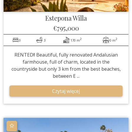
Estepona
Willa
€795,000
2
2
3
3
170 m
0 m
RENTED!! Beautiful, fully renovated Andalusian
farmhouse, full of charm, located in the
countryside but only 3 km from the best beaches,
between E ...
Czytaj więcej