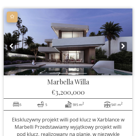
Marbella
Willa
€3,200,000
2
2
5
5
595 m
541 m
Ekskluzywny projekt willi pod klucz w Xarblance w
Marbelli Przedstawiamy wyjątkowy projekt willi
pod klucz, realizowany na planie, w niezwykle