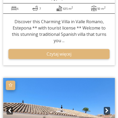
2
2
6
7
635 m
50 m
Discover this Charming Villa in Valle Romano,
Estepona ** with tourist license ** Welcome to
this stunning traditional Spanish villa that turns
you ...
Czytaj więcej