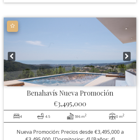
Benahavís
Nueva Promoción
€3,495,000
2
2
4
4.5
596 m
0 m
Nueva Promoción: Precios desde €3,495,000 a
€3,495,000. [Dormitorios: 4] [Baños: 4]