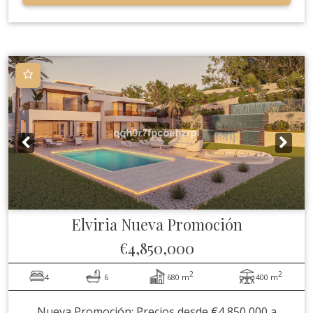
Elviria
Nueva Promoción
€4,850,000
2
2
4
6
680 m
400 m
Nueva Promoción: Precios desde €4,850,000 a