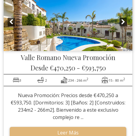
Valle Romano
Nueva Promoción
Desde
€470,250
-
€593,750
2
2
3
2
234 - 266 m
15 - 80 m
Nueva Promoción: Precios desde €470,250 a
€593,750. [Dormitorios: 3] [Baños: 2] [Construidos:
234m2 - 266m2]. Bienvenido a este exclusivo
complejo re ...
Leer Más