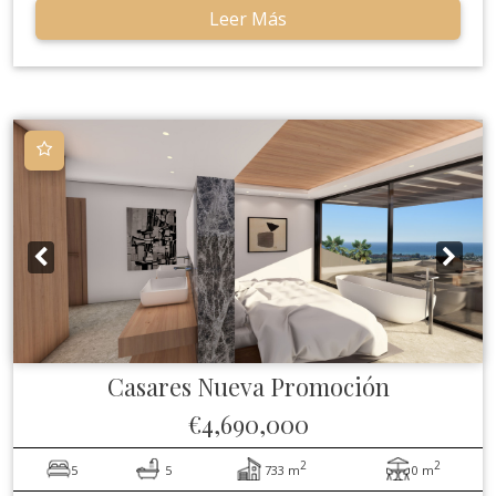
Leer Más
Casares
Nueva Promoción
€4,690,000
2
2
5
5
733 m
0 m