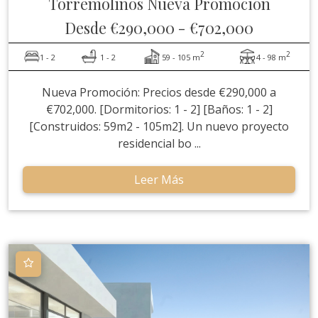
Torremolinos
Nueva Promoción
Desde
€290,000
-
€702,000
2
2
1 - 2
1 - 2
59 - 105 m
4 - 98 m
Nueva Promoción: Precios desde €290,000 a
€702,000. [Dormitorios: 1 - 2] [Baños: 1 - 2]
[Construidos: 59m2 - 105m2]. Un nuevo proyecto
residencial bo ...
Leer Más