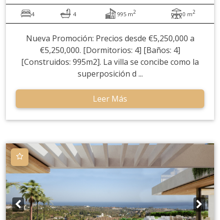
2
2
4
4
995 m
0 m
Nueva Promoción: Precios desde €5,250,000 a
€5,250,000. [Dormitorios: 4] [Baños: 4]
[Construidos: 995m2]. La villa se concibe como la
superposición d ...
Leer Más