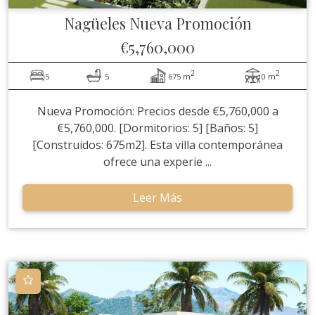
Nagüeles
Nueva Promoción
€5,760,000
2
2
5
5
675 m
0 m
Nueva Promoción: Precios desde €5,760,000 a
€5,760,000. [Dormitorios: 5] [Baños: 5]
[Construidos: 675m2]. Esta villa contemporánea
ofrece una experie ...
Leer Más