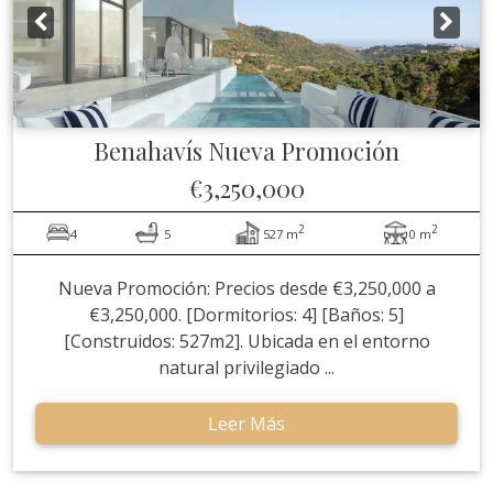
Benahavís
Nueva Promoción
€3,250,000
2
2
4
5
527 m
0 m
Nueva Promoción: Precios desde €3,250,000 a
€3,250,000. [Dormitorios: 4] [Baños: 5]
[Construidos: 527m2]. Ubicada en el entorno
natural privilegiado ...
Leer Más