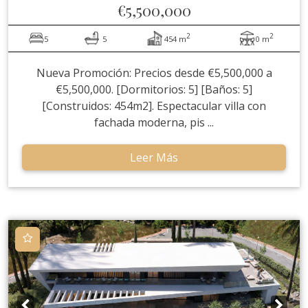
€5,500,000
2
2
5
5
454 m
0 m
Nueva Promoción: Precios desde €5,500,000 a
€5,500,000. [Dormitorios: 5] [Baños: 5]
[Construidos: 454m2]. Espectacular villa con
fachada moderna, pis ...
Leer Más