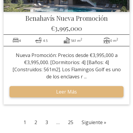
Benahavís
Nueva Promoción
€3,995,000
2
2
4
4.5
561 m
0 m
Nueva Promoción: Precios desde €3,995,000 a
€3,995,000. [Dormitorios: 4] [Baños: 4]
[Construidos: 561m2]. Los Flamingos Golf es uno
de los enclaves r ...
Leer Más
1
2
3
…
25
Siguiente »