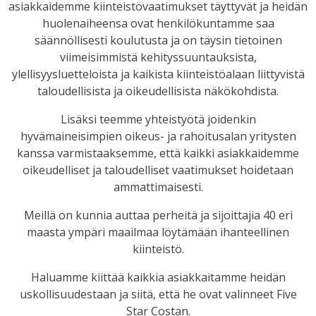
asiakkaidemme kiinteistövaatimukset täyttyvät ja heidän
huolenaiheensa ovat henkilökuntamme saa
säännöllisesti koulutusta ja on täysin tietoinen
viimeisimmistä kehityssuuntauksista,
ylellisyysluetteloista ja kaikista kiinteistöalaan liittyvistä
taloudellisista ja oikeudellisista näkökohdista.
Lisäksi teemme yhteistyötä joidenkin
hyvämaineisimpien oikeus- ja rahoitusalan yritysten
kanssa varmistaaksemme, että kaikki asiakkaidemme
oikeudelliset ja taloudelliset vaatimukset hoidetaan
ammattimaisesti.
Meillä on kunnia auttaa perheitä ja sijoittajia 40 eri
maasta ympäri maailmaa löytämään ihanteellinen
kiinteistö.
Haluamme kiittää kaikkia asiakkaitamme heidän
uskollisuudestaan ja siitä, että he ovat valinneet Five
Star Costan.