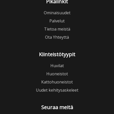
Pikalinkit
Ominaisuudet
Palvelut
Tietoa meistä
Ota Yhteyttä
Kiinteistötyypit
Huvilat
Huoneistot
Kattohuoneistot
Uudet kehitysaskeleet
Seuraa meitä